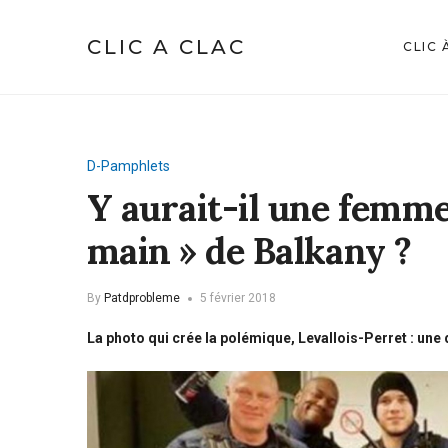
CLIC A CLAC
CLIC 
D-Pamphlets
Y aurait-il une femm
main » de Balkany ?
By
Patdprobleme
5 février 2018
La photo qui crée la polémique, Levallois-Perret : une