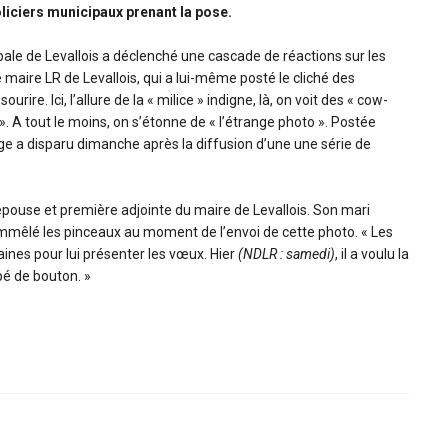
oliciers municipaux prenant la pose.
ipale de Levallois a déclenché une cascade de réactions sur les
 maire LR de Levallois, qui a lui-même posté le cliché des
urire. Ici, l’allure de la « milice » indigne, là, on voit des « cow-
». A tout le moins, on s’étonne de « l’étrange photo ». Postée
ge a disparu dimanche après la diffusion d’une une série de
, épouse et première adjointe du maire de Levallois. Son mari
st emmêlé les pinceaux au moment de l’envoi de cette photo. « Les
maines pour lui présenter les vœux. Hier
(NDLR : samedi)
, il a voulu la
pé de bouton. »