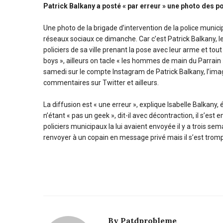
Patrick Balkany a posté « par erreur » une photo des p
Une photo de la brigade d’intervention de la police munic
réseaux sociaux ce dimanche. Car c’est Patrick Balkany, le
policiers de sa ville prenant la pose avec leur arme et tout so
boys », ailleurs on tacle « les hommes de main du Parrain 
samedi sur le compte Instagram de Patrick Balkany, l’ima
commentaires sur Twitter et ailleurs.
La diffusion est « une erreur », explique Isabelle Balkany
n’étant « pas un geek », dit-il avec décontraction, il s’e
policiers municipaux la lui avaient envoyée il y a trois se
renvoyer à un copain en message privé mais il s’est trom
By
Patdprobleme