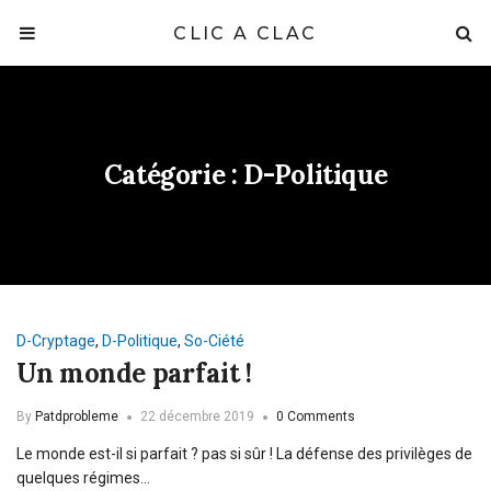
CLIC A CLAC
Catégorie :
D-Politique
D-Cryptage
,
D-Politique
,
So-Ciété
Un monde parfait !
By
Patdprobleme
22 décembre 2019
0 Comments
Le monde est-il si parfait ? pas si sûr ! La défense des privilèges de
quelques régimes…